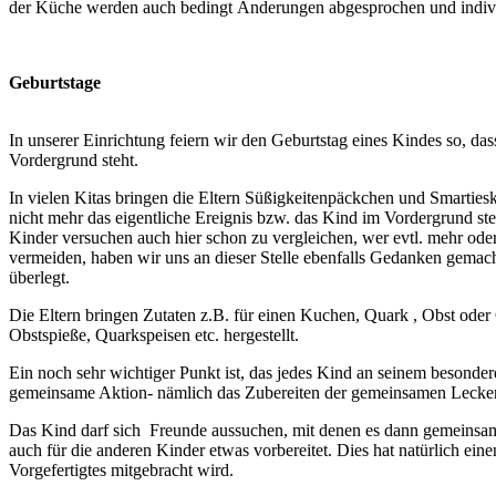
der Küche werden auch bedingt Änderungen abgesprochen und indivi
Geburtstage
In unserer Einrichtung feiern wir den Geburtstag eines Kindes so, da
Vordergrund steht.
In vielen Kitas bringen die Eltern Süßigkeitenpäckchen und Smartiesku
nicht mehr das eigentliche Ereignis bzw. das Kind im Vordergrund st
Kinder versuchen auch hier schon zu vergleichen, wer evtl. mehr ode
vermeiden, haben wir uns an dieser Stelle ebenfalls Gedanken gemach
überlegt.
Die Eltern bringen Zutaten z.B. für einen Kuchen, Quark , Obst ode
Obstspieße, Quarkspeisen etc. hergestellt.
Ein noch sehr wichtiger Punkt ist, das jedes Kind an seinem besonder
gemeinsame Aktion- nämlich das Zubereiten der gemeinsamen Lecker
Das Kind darf sich Freunde aussuchen, mit denen es dann gemeinsam m
auch für die anderen Kinder etwas vorbereitet. Dies hat natürlich ein
Vorgefertigtes mitgebracht wird.