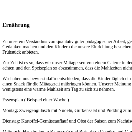
Ernährung
Zu unserem Verständnis von qualitativ guter pädagogischer Arbeit, 
Gedanken machen und den Kindern die unsere Einrichtung besuchen
Frühstück anbieten.
Zur Zeit ist es so, dass wir unser Mittagessen von einem Caterer in
achten und den Speiseplan so abzustimmen, dass die Mahlzeiten nic
Wir haben uns bewusst dafür entschieden, dass die Kinder täglich e
einen Snack für die Mittagszeit mitbringen können. Unserer Meinun
wenigstens eine warme Mahlzeit am Tag zu sich zu nehmen.
Essensplan ( Beispiel einer Woche )
Montag: Zwergengulasch mit Nudeln, Gurkensalat und Pudding zum
Dienstag: Kartoffel-Gemüseauflauf und Obst der Saison zum Nachtis
Mittwoch: Hackbraten in Rahmsoße und Reis, dazu Gemüse und Vani